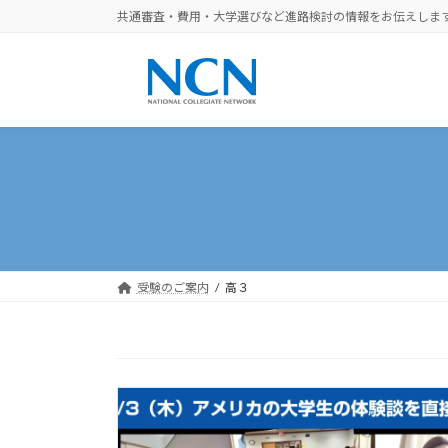
コ
ナ
共通審査・費用・大学選びなど進路検討の情報をお伝えしま
ン
ビ
テ
ゲ
ン
ー
ツ
シ
へ
ョ
ス
ン
キ
に
ッ
移
プ
動
受験のご案内
高３